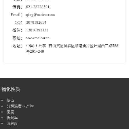
021-38228591
传真：
qing@moiear.com
Email：
3078182654
QQ：
13816393132
微信：
www.moiear.cn
网址：
中国（上海）自由贸易试验区临港新片区环湖西二路588
地址：
号201~249
物化性质
熔点
分解温度 & 产物
密度
折光率
溶解度