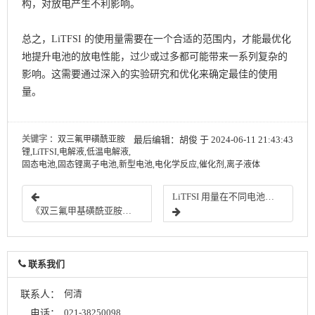
构，对放电产生不利影响。
总之，LiTFSI 的使用量需要在一个合适的范围内，才能最优化
地提升电池的放电性能，过少或过多都可能带来一系列复杂的
影响。这需要通过深入的实验研究和优化来确定最佳的使用
量。
关键字
：双三氟甲磺酰亚胺
最后编辑：胡俊 于 2024-06-11 21:43:43
锂,LiTFSI,电解液,低温电解液,
固态电池,固态锂离子电池,新型电池,电化学反应,催化剂,离子液体
LiTFSI 用量在不同电池类型中对放电性能的实际影响与应用策略
《双三氟甲基磺酰亚胺的应用与发展前景》：
联系我们
何清
联系人：
021-38250098
电话：