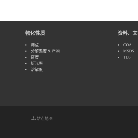
物化性质
资料、文
熔点
COA
分解温度 & 产物
MSDS
密度
TDS
折光率
溶解度
站点地图