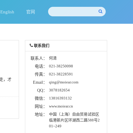
English
官网
联系我们
何清
联系人：
021-38250098
电话：
021-38228591
传真：
走，才
qing@moiear.com
Email：
3078182654
QQ：
13816393132
微信：
www.moiear.cn
网址：
中国（上海）自由贸易试验区
地址：
临港新片区环湖西二路588号2
01~249