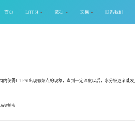
首页
LiTFSI
数据
文档
联系我们
围内使得LiTFSI出现假熔点的现象，直到一定温度以后，水分被逐渐蒸发
亚胺锂熔点