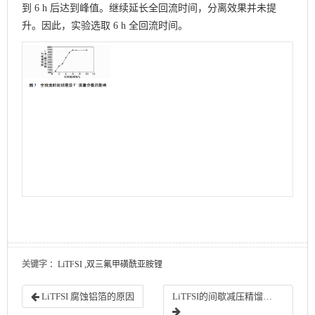
到 6 h 后达到峰值。继续延长全回流时间，分离效果并未提
升。因此，实验选取 6 h 全回流时间。
关键字
：LiTFSI ,双三氟甲磺酰亚胺锂
LiTFSI 腐蚀铝箔的原因
LiTFSI的间歇减压精馏实验中收集过渡馏分时各参数对精馏效果的影响